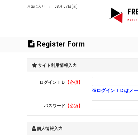
お気に入り
08月 07日(金)
Register Form
サイト利用情報入力
ログインＩＤ
【必須】
※ログインＩＤはメー
パスワード
【必須】
個人情報入力