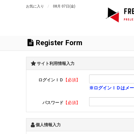
お気に入り
08月 07日(金)
Register Form
サイト利用情報入力
ログインＩＤ
【必須】
※ログインＩＤはメー
パスワード
【必須】
個人情報入力