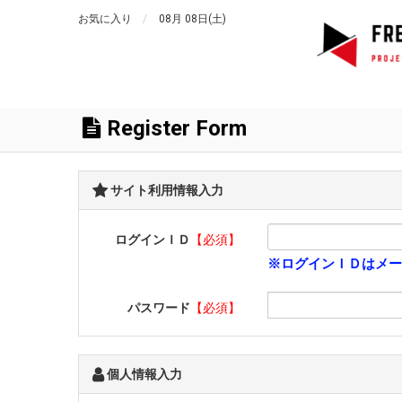
お気に入り
08月 08日(土)
Register Form
サイト利用情報入力
ログインＩＤ
【必須】
※ログインＩＤはメー
パスワード
【必須】
個人情報入力